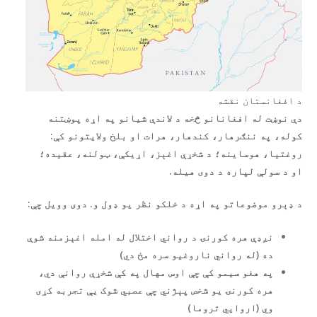
د افغانستان نقشه
دې نوښت له افغانانو څخه د لاندې شیانو په اړه پوښتنه
کوله، په ننګرهار، کندهار، هرات او بلخ ولایتونو کې:
روغتیا، هوساینه؛ د شخړې اغېز، اړیکې، ټولنه، عقیده؛
او د سولې لپاره د دوی هیله.
د ډېرو موضوعاتو په اړه د خلکو نظر یو ډول و. دوی وویل چې:
نږډې هره کورنۍ د رواني اختلال له امله اغېزمنه شوې
ده (له رواني ناروغیو سره مخ دي)
په هغو سیمو کې چې اوس مهال په کې شخړې روانې دي،
هره کورنۍ یو شخص پېژني چې عصبي شوک یې تجربه کړی
وي (اروايي تروما)