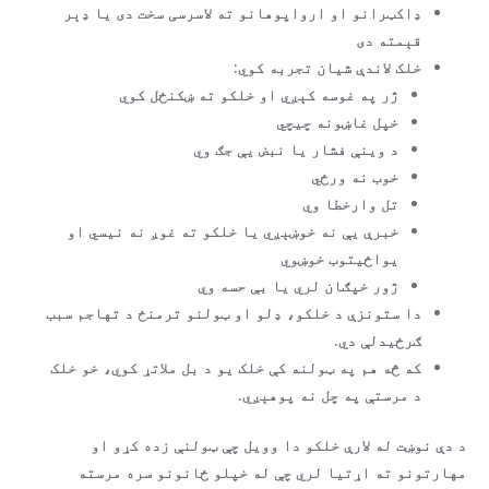
ډاکټرانو او ارواپوهانو ته لاسرسی سخت دی یا ډېر
قېمته دی
خلک لاندې شیان تجربه کوي:
ژر په غوسه کېږي او خلکو ته ښکنځل کوي
خپل غاښونه چیچي
د وینې فشار یا نبض یې جګ وي
خوب نه ورځي
تل وارخطا وي
خبرې یې نه خوښېږي یا خلکو ته غوږ نه نیسي او
یواځیتوب خوښوي
ژور خپګان لري یا بې حسه وي
دا ستونزې د خلکو، ډلو او ټولنو ترمنځ د تهاجم سبب
ګرځیدلې دي.
که څه هم په ټولنه کې خلک یو د بل ملاتړ کوي، خو خلک
د مرستې په چل نه پوهېږي.
د دې نوښت له لارې خلکو دا وویل چې ټولنې زده کړو او
مهارتونو ته اړتیا لري چې له خپلو ځانونو سره مرسته