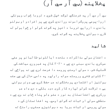
پخلاینه (ټي آر سي آر)
ټي آر سي آر په فرهنګي توګه خپل شوي د تروما ځواب ویونکې
اروا-پوهې پروګرامونه وړاندې کوي چې پر افرادو او ټولنو
باندې د اروايي تروما د اغېز په ګوته کولو او ځوابولو له
لارې د ټولنې پخلاینه په ګوته کوي.
شالید
د افغان سولې مذاکرات د متحده ایالتونو-طالبانو پر هغې
هوکړې باندې مبنی دي چې د ۲۰۲۰ کال په فبروري میاشت کې
لاسلیک شو. د سولې اوسنۍ پروسه دا فرصت لري چې نه یواځې له
۲۰ کلونو شخړې وروسته سوله راولي، په داسې حال کې چې هغه
ټولنیز او اقتصادي پرمختګونه هم حفظ کړي چې ډونر ټولنې
یې د ترلاسه کولو لپاره کار کړی دی، بلکې د دې ډاډ هم
ورکړي چې افغانستان به نور د هغو ډلو پناه ځای نه وي چې د
منطقې سولې او ثبات ته ګواښ اوسي. په افغانستان کې د
سولې پروسې او ثبات بریا به د ټولنیزې همغږۍ رامنځ ته