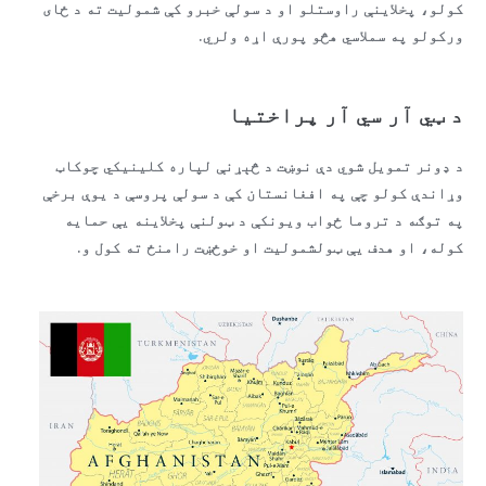
کولو، پخلاینې راوستلو او د سولې خبرو کې شمولیت ته د ځای
ورکولو په سملاسي هڅو پورې اړه ولري.
د ټي آر سي آر پراختیا
د ډونر تمویل شوي دې نوښت د څېړنې لپاره کلینیکي چوکاټ
وړاندې کولو چې په افغانستان کې د سولې پروسې د یوې برخې
په توګه د تروما ځواب ویونکې د ټولنې پخلاینه یې حمایه
کوله، او هدف یې ټولشمولیت او خوځښت رامنځ ته کول و.