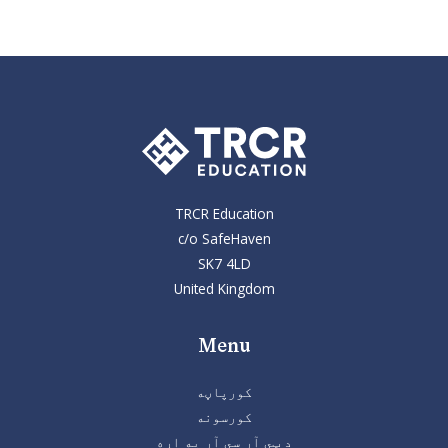
TRCR Education
c/o SafeHaven
SK7 4LD
United Kingdom
Menu
کورپاڼه
کورسونه
د ټي آر سي آر په اړه