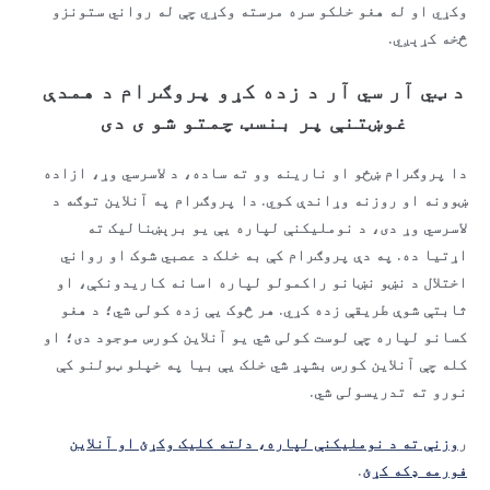
وکړي او له هغو خلکو سره مرسته وکړي چې له رواني ستونزو
څخه کړېږي.
د ټي آر سي آر د زده کړو پروګرام د همدې
غوښتنې پر بنسټ چمتو شو ی دی
دا پروګرام ښځو او نارینه وو ته ساده، د لاسرسي وړ، ازاده
ښوونه او روزنه وړاندې کوي. دا پروګرام په آنلاین توګه د
لاسرسي وړ دی، د نوملیکنې لپاره یې یو برېښنالیک ته
اړتیا ده. په دې پروګرام کې به خلک د عصبي شوک او رواني
اختلال د نښو نښانو راکمولو لپاره اسانه کاریدونکې، او
ثابتې شوې طریقې زده کړي. هر څوک یې زده کولی شي؛ د هغو
کسانو لپاره چې لوست کولی شي یو آنلاین کورس موجود دی؛ او
کله چې آنلاین کورس بشپړ شي خلک یې بیا په خپلو ټولنو کې
نورو ته تدریسولی شي.
ر
وزنې ته د نوملیکنې لپاره، دلته کلیک وکړئ او آنلاین
فورمه ډکه کړئ
.